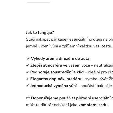
Jak to funguje?
Stačí nakapat pár kapek esenciálního oleje na př
jemně uvolní vůni a zpříjemní každou vaši cestu.
🔹
Výhody aroma difuzéru do auta
✔
Zlepší atmosféru ve vašem voze
– neutralizu
✔
Podporuje soustředění a klid
– ideální pro dl
✔
Elegantní doplněk interiéru
– symbol Květ Ži
✔
Jednoduchá výměna vůní
– součástí balení je
🌱
Doporučujeme používat přírodní esenciální o
můžete difuzér nabízet i jako
kompletní sadu
.