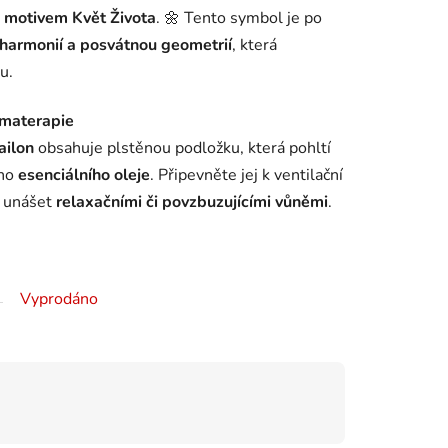
 motivem Květ Života
. 🌼 Tento symbol je po
harmonií a posvátnou geometrií
, která
u.
omaterapie
ailon
obsahuje plstěnou podložku, která pohltí
ého
esenciálního oleje
. Připevněte jej k ventilační
y unášet
relaxačními či povzbuzujícími vůněmi
.
Vyprodáno