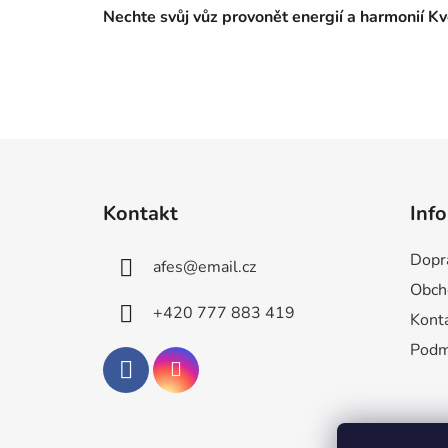
Nechte svůj vůz provonět energií a harmonií Kvě
Z
á
Kontakt
Inf
p
a
Dopra
afes
@
email.cz
t
Obch
í
+420 777 883 419
Kont
Podm