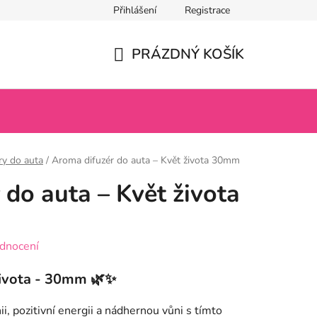
Přihlášení
Registrace
PRÁZDNÝ KOŠÍK
NÁKUPNÍ
KOŠÍK
ry do auta
/
Aroma difuzér do auta – Květ života 30mm
 do auta – Květ života
dnocení
Života - 30mm
🌿✨
, pozitivní energii a nádhernou vůni s tímto