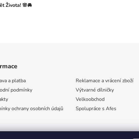
t Života! 🌸🚘
ormace
va a platba
Reklamace a vrácení zboží
odní podmínky
Výtvarné dílničky
akty
Velkoobchod
ínky ochrany osobních údajů
Spolupráce s Afes