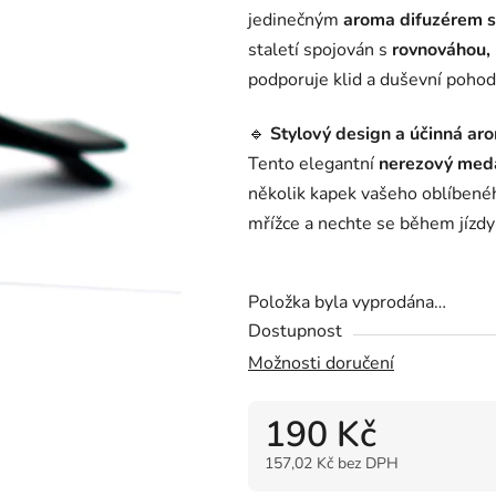
0,0
jedinečným
aroma difuzérem s
z
staletí spojován s
rovnováhou, 
5
podporuje klid a duševní pohod
hvězdiček.
🔹
Stylový design a účinná ar
Tento elegantní
nerezový med
několik kapek vašeho oblíben
mřížce a nechte se během jízd
Položka byla vyprodána…
Dostupnost
Možnosti doručení
190 Kč
157,02 Kč bez DPH
Měrná cena: