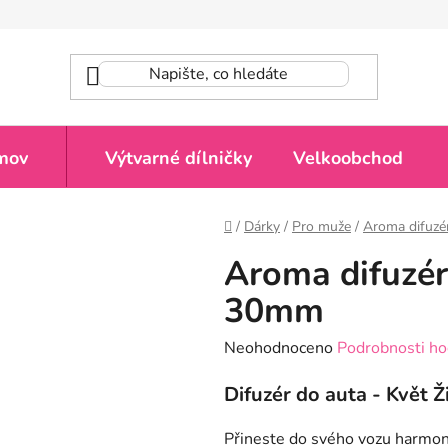
mov
Výtvarné dílničky
Velkoobchod
Domů
/
Dárky
/
Pro muže
/
Aroma difuzé
Aroma difuzér
30mm
Průměrné
Neohodnoceno
Podrobnosti ho
hodnocení
Difuzér do auta - Květ 
produktu
je
Přineste do svého vozu harmonii