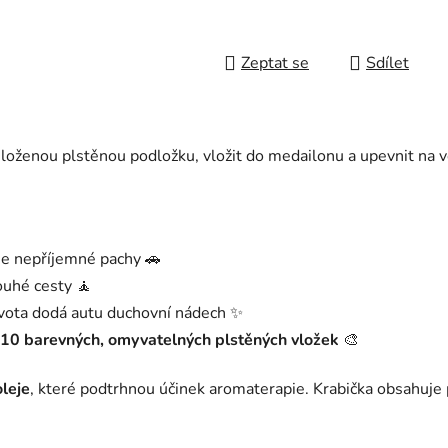
Zeptat se
Sdílet
iloženou plstěnou podložku, vložit do medailonu a upevnit na v
je nepříjemné pachy 🚗
ouhé cesty 🧘
vota dodá autu duchovní nádech ✨
10 barevných, omyvatelných plstěných vložek
🎨
leje
, které podtrhnou účinek aromaterapie. Krabička obsahuje