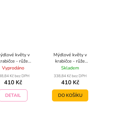
ýdlové květy v
Mýdlové květy v
krabičce - růže
krabičce - růže
binace červeno-
kombinace modro-bílá
Vyprodáno
Skladem
bílá
38,84 Kč bez DPH
338,84 Kč bez DPH
410 Kč
410 Kč
DETAIL
DO KOŠÍKU