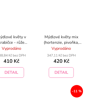
ýdlové květy v
Mýdlové květy mix
krabičce - růže
(hortenzie, pivoňka,
mbinace růžovo-
ibišek)
Vyprodáno
Vyprodáno
fialová
38,84 Kč bez DPH
347,11 Kč bez DPH
410 Kč
420 Kč
DETAIL
DETAIL
–11 %