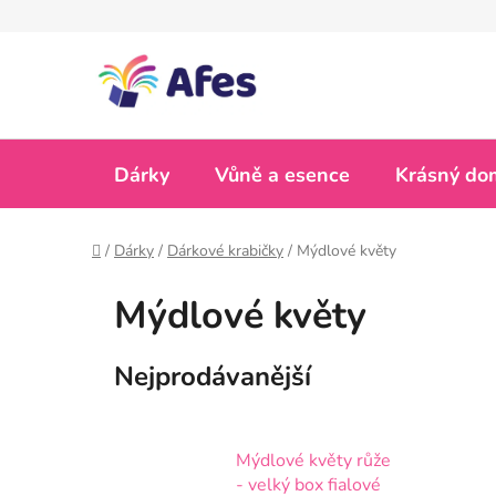
Přejít
na
obsah
Dárky
Vůně a esence
Krásný do
Domů
/
Dárky
/
Dárkové krabičky
/
Mýdlové květy
Mýdlové květy
Nejprodávanější
Mýdlové květy růže
- velký box fialové