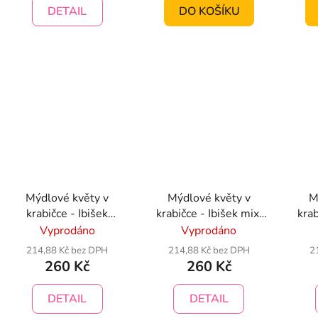
DETAIL
DO KOŠÍKU
Mýdlové květy v
Mýdlové květy v
M
krabičce - Ibišek
krabičce - Ibišek mix,
krab
fialová
bílá, růžová, fialová
rů
Vyprodáno
Vyprodáno
214,88 Kč bez DPH
214,88 Kč bez DPH
2
260 Kč
260 Kč
DETAIL
DETAIL