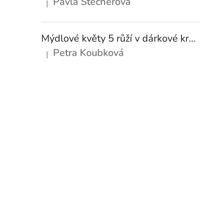
Pavla Štecherová
|
Hodnocení produktu je 5 z 5 hvězdiček.
Mýdlové květy 5 růží v dárkové krabičce - 13 barevných variant
Petra Koubková
|
Hodnocení produktu je 5 z 5 hvězdiček.