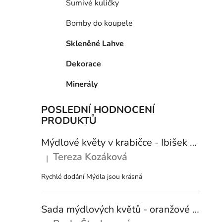
Šumivé kuličky
Bomby do koupele
Skleněné Lahve
Dekorace
Minerály
POSLEDNÍ HODNOCENÍ
PRODUKTŮ
Mýdlové květy v krabičce - Ibišek růžová
Tereza Kozáková
|
Hodnocení produktu je 5 z 5 hvězdiček.
Rychlé dodání Mýdla jsou krásná
Sada mýdlových květů - oranžové růže 3 ks