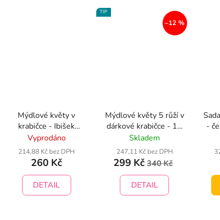
TIP
–12 %
Mýdlové květy v
Mýdlové květy 5 růží v
Sada
krabičce - Ibišek
dárkové krabičce - 13
- č
růžová
barevných variant
Vyprodáno
Skladem
214,88 Kč bez DPH
247,11 Kč bez DPH
3
260 Kč
299 Kč
340 Kč
DETAIL
DETAIL