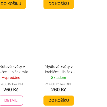
DO KOŠÍKU
DO KOŠÍKU
ýdlové květy v
Mýdlové květy v
ičce - Ibišek mix,
krabičce - Ibišek
žová, oranžová,
oranžové
Vyprodáno
Skladem
červená
14,88 Kč bez DPH
214,88 Kč bez DPH
260 Kč
260 Kč
DETAIL
DO KOŠÍKU