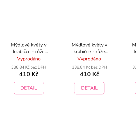
Mýdlové květy v
Mýdlové květy v
M
krabičce - růže
krabičce - růže
kombinace oranžová
kombinace růžovo-
ko
Vyprodáno
Vyprodáno
červená
338,84 Kč bez DPH
338,84 Kč bez DPH
3
410 Kč
410 Kč
DETAIL
DETAIL