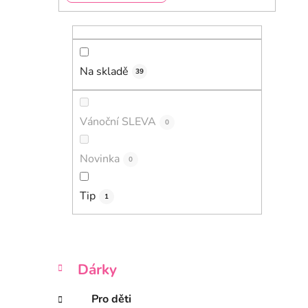
l
Na skladě
39
Vánoční SLEVA
0
Novinka
0
Tip
1
K
Přeskočit
Dárky
a
kategorie
t
Pro děti
e