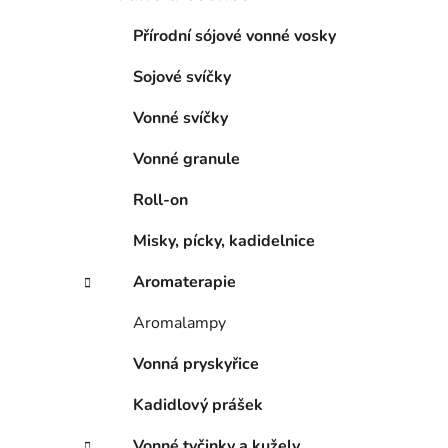
Přírodní sójové vonné vosky
Sojové svíčky
Vonné svíčky
Vonné granule
Roll-on
Misky, pícky, kadidelnice
Aromaterapie
Aromalampy
Vonná pryskyřice
Kadidlový prášek
Vonné tyčinky a kužely