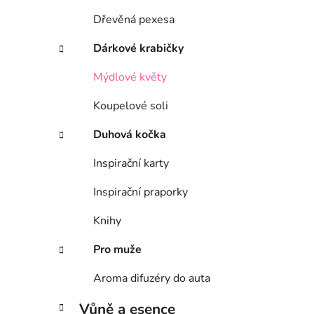
g
Dřevěná pexesa
o
r
Dárkové krabičky
i
e
Mýdlové květy
Koupelové soli
Duhová kočka
Inspirační karty
Inspirační praporky
Knihy
Pro muže
Aroma difuzéry do auta
Vůně a esence