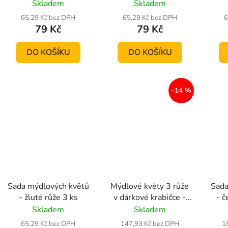
k
Skladem
Skladem
t
65,29 Kč bez DPH
65,29 Kč bez DPH
6
ů
79 Kč
79 Kč
DO KOŠÍKU
DO KOŠÍKU
–14 %
Sada mýdlových květů
Mýdlové květy 3 růže
Sada
- žluté růže 3 ks
v dárkové krabičce -
- č
13 barevných variant
Skladem
Skladem
65,29 Kč bez DPH
147,93 Kč bez DPH
1