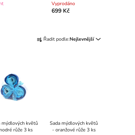
nt
Vyprodáno
699 Kč
Ř
Řadit podle:
Nejlevnější
a
z
e
n
í
p
r
o
d
u
k
 mýdlových květů
Sada mýdlových květů
t
modré růže 3 ks
- oranžové růže 3 ks