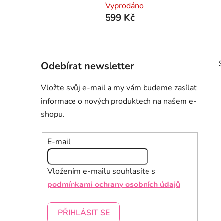
Vyprodáno
599 Kč
P
Odebírat newsletter
o
s
Vložte svůj e-mail a my vám budeme zasílat
t
informace o nových produktech na našem e-
r
shopu.
a
i
n
E-mail
n
í
p
Vložením e-mailu souhlasíte s
a
podmínkami ochrany osobních údajů
n
e
PŘIHLÁSIT SE