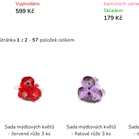
Vyprodáno
barevných varia
599 Kč
Skladem
179 Kč
Stránka
1
z
2
-
57
položek celkem
V
ý
p
s
p
r
o
d
Sada mýdlových květů
Sada mýdlových květů
Sada
u
- červené růže 3 ks
- fialové růže 3 ks
- 