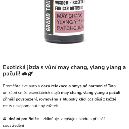
Exotická jízda s vůní may chang, ylang ylang a
pačuli! 🚗🌿
Proměňte své auto v
oázu relaxace a smyslné harmonie
! Tato
unikátní směs esenciálních olejů
may chang, ylang ylang a pačuli
přináší
povzbuzení, rovnováhu a hluboký klid
, což dělá z každé
cesty nezapomenutelný zážitek.
🚘
Ideální pro řidiče
– zklidňuje, zlepšuje náladu a přináší
soustředění