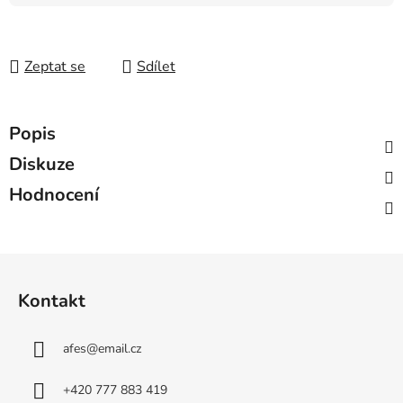
Měrná cena:
Zeptat se
Sdílet
Popis
Diskuze
Hodnocení
Z
á
Kontakt
p
a
afes
@
email.cz
t
í
+420 777 883 419