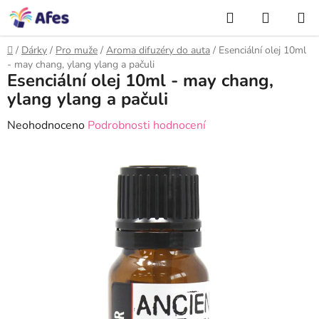
Přejít
NÁKUP
na
Hledat
KOŠÍK
obsah
Domů
/
Dárky
/
Pro muže
/
Aroma difuzéry do auta
/
Esenciální olej 10ml
- may chang, ylang ylang a pačuli
Esenciální olej 10ml - may chang,
ylang ylang a pačuli
Průměrné
Neohodnoceno
Podrobnosti hodnocení
hodnocení
produktu
je
0,0
z
5
hvězdiček.