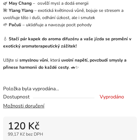
🌿
May Chang
– osvěží mysl a dodá energii
🌺
Ylang Ylang
– exotická květinová vůně,
bojuje se stresem a
uvolňuje tělo i duši, odhání úzkost, ale i smutek
🌱
Pačuli
– uklidňuje a navozuje pocit pohody
💧
Stačí pár kapek do aroma difuzéru a vaše jízda se promění v
exotický aromaterapeutický zážitek!
Užijte si
smyslnou vůni
, která
uvolní napětí, povzbudí smysly a
přinese harmonii do každé cesty
. 🚗✨
Položka byla vyprodána…
Dostupnost
Vyprodáno
Možnosti doručení
120 Kč
99,17 Kč bez DPH