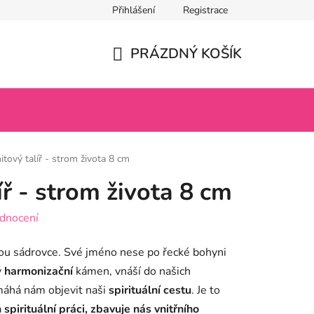
Přihlášení
Registrace
PRÁZDNÝ KOŠÍK
NÁKUPNÍ
KOŠÍK
itový talíř - strom života 8 cm
íř - strom života 8 cm
dnocení
mou sádrovce. Své jméno nese po řecké bohyni
ý
harmonizační
kámen, vnáší do našich
áhá nám objevit naši
spirituální cestu
. Je to
a
spirituální práci, zbavuje nás vnitřního