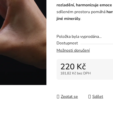
rozladění, harmonizuje emoce 
5
sdíleném prostoru pomáhá
har
hvězdiček.
jiné minerály
.
Položka byla vyprodána…
Dostupnost
Možnosti doručení
220 Kč
181,82 Kč bez DPH
Měrná cena:
Zeptat se
Sdílet