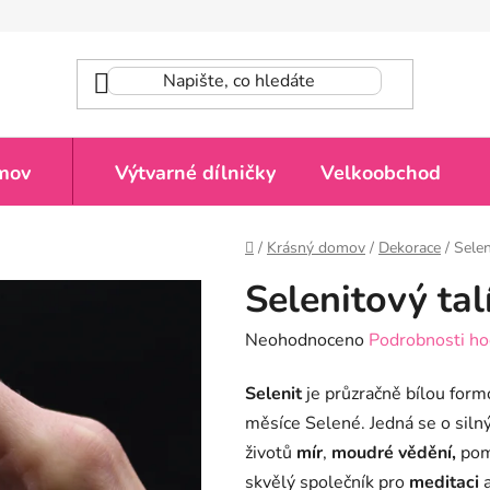
mov
Výtvarné dílničky
Velkoobchod
Domů
/
Krásný domov
/
Dekorace
/
Selen
Selenitový tal
Průměrné
Neohodnoceno
Podrobnosti ho
hodnocení
Selenit
je průzračně bílou for
produktu
měsíce Selené. Jedná se o siln
je
životů
mír
,
moudré vědění,
pom
0,0
skvělý společník pro
meditaci
z