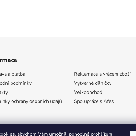
ormace
va a platba
Reklamace a vrácení zboží
odní podmínky
Výtvarné dílničky
akty
Velkoobchod
ínky ochrany osobních údajů
Spolupráce s Afes
ookies, abychom Vám umožnili pohodlné prohlížení