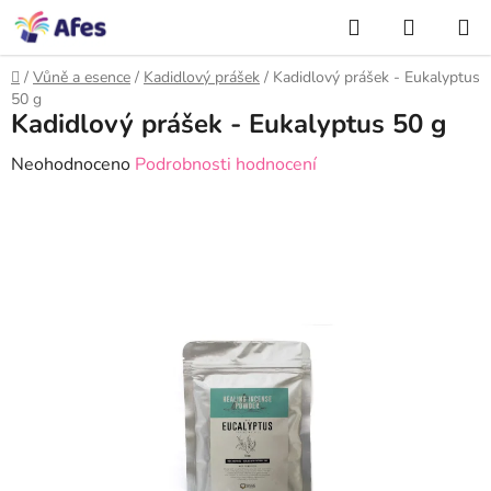
Přejít
NÁKUP
na
Hledat
KOŠÍK
obsah
Domů
/
Vůně a esence
/
Kadidlový prášek
/
Kadidlový prášek - Eukalyptus
50 g
Kadidlový prášek - Eukalyptus 50 g
Průměrné
Neohodnoceno
Podrobnosti hodnocení
hodnocení
produktu
je
0,0
z
5
hvězdiček.