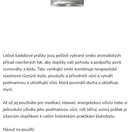
Léčivé kadidlové prášky jsou pečlivě vybrané směsi aromatických
přísad navržených tak, aby zlepšily vaši pohodu a podpořily pocit
rovnováhy a klidu. Tato vynikající směs kombinuje terapeutické
vlastnosti různých bylin, pryskyřic a přírodních vůní a vytváří
podmanivou a uklidňující vůni, která povznáší ducha a uklidňuje
mysl.
Ať už jej používáte pro meditaci, relaxaci, energetickou očistu nebo si
jednoduše užíváte jeho podmanivou vůni, náš léčivý vonný prášek je
úžasným doplňkem k vašim holistickým praktikám blahobytu.
Návod na použití: