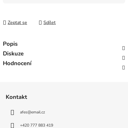
Měrná cena:
Zeptat se
Sdílet
Popis
Diskuze
Hodnocení
Z
á
Kontakt
p
a
afes
@
email.cz
t
í
+420 777 883 419