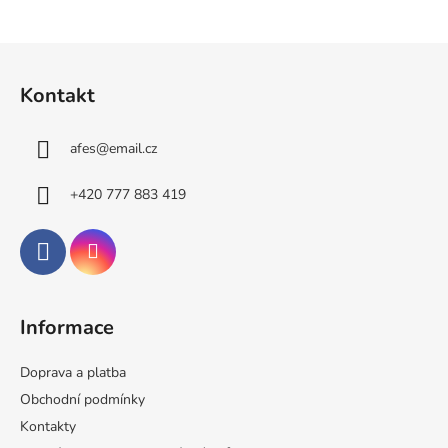
Z
á
Kontakt
p
a
afes
@
email.cz
t
í
+420 777 883 419
Informace
Doprava a platba
Obchodní podmínky
Kontakty