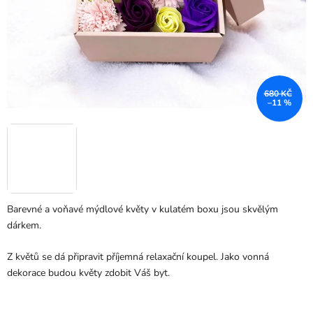
680 KČ
–11 %
Barevné a voňavé mýdlové květy v kulatém boxu jsou skvělým
dárkem.
Z květů se dá připravit příjemná relaxační koupel. Jako vonná
dekorace budou květy zdobit Váš byt.