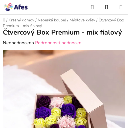
Přejít
NÁKUP
na
Hledat
KOŠÍK
obsah
Domů
/
Krásný domov
/
Nebeská koupel
/
Mýdlové květy
/
Čtvercový Box
Premium - mix fialový
Čtvercový Box Premium - mix fialový
Průměrné
Neohodnoceno
Podrobnosti hodnocení
hodnocení
produktu
je
0,0
z
5
hvězdiček.