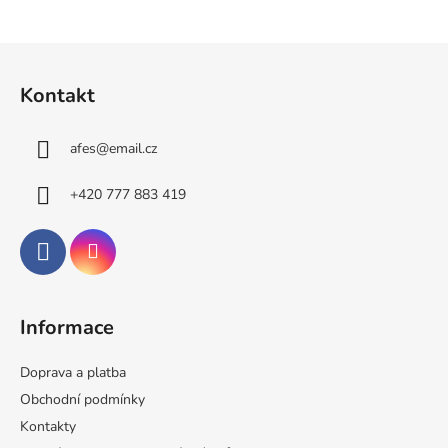
Z
á
Kontakt
p
a
afes
@
email.cz
t
í
+420 777 883 419
Informace
Doprava a platba
Obchodní podmínky
Kontakty