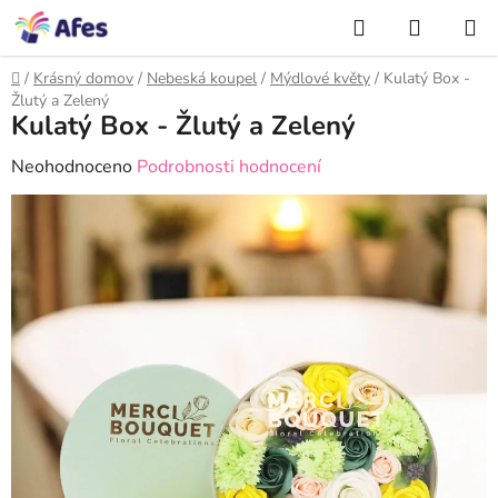
Přejít
NÁKUP
na
Hledat
KOŠÍK
obsah
Domů
/
Krásný domov
/
Nebeská koupel
/
Mýdlové květy
/
Kulatý Box -
Žlutý a Zelený
Kulatý Box - Žlutý a Zelený
Průměrné
Neohodnoceno
Podrobnosti hodnocení
hodnocení
produktu
je
0,0
z
5
hvězdiček.