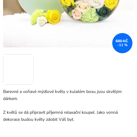
680 KČ
–11 %
Barevné a voňavé mýdlové květy v kulatém boxu jsou skvělým
dárkem.
Z květů se dá připravit příjemná relaxační koupel. Jako vonná
dekorace budou květy zdobit Váš byt.