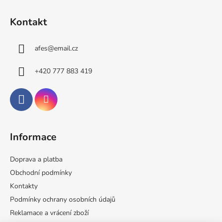
Z
á
Kontakt
p
a
afes
@
email.cz
t
í
+420 777 883 419
Informace
Doprava a platba
Obchodní podmínky
Kontakty
Podmínky ochrany osobních údajů
Reklamace a vrácení zboží