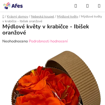
Přejít
NÁKUP
na
Hledat
KOŠÍK
obsah
Domů
/
Krásný domov
/
Nebeská koupel
/
Mýdlové květy
/
Mýdlové květy
v krabičce - Ibišek oranžové
Mýdlové květy v krabičce - Ibišek
oranžové
Průměrné
Neohodnoceno
Podrobnosti hodnocení
hodnocení
produktu
je
0,0
z
5
hvězdiček.