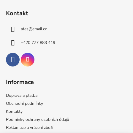
Z
á
Kontakt
p
a
afes
@
email.cz
t
í
+420 777 883 419
Informace
Doprava a platba
Obchodní podmínky
Kontakty
Podmínky ochrany osobních údajů
Reklamace a vrácení zboží