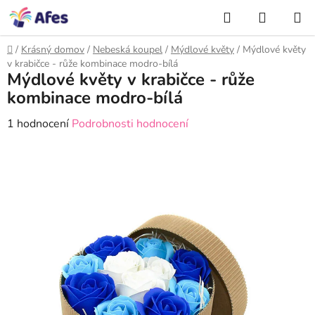
Přejít
NÁKUP
na
Hledat
KOŠÍK
obsah
Domů
/
Krásný domov
/
Nebeská koupel
/
Mýdlové květy
/
Mýdlové květy
v krabičce - růže kombinace modro-bílá
Mýdlové květy v krabičce - růže
kombinace modro-bílá
Průměrné
1 hodnocení
Podrobnosti hodnocení
hodnocení
produktu
je
5,0
z
5
hvězdiček.