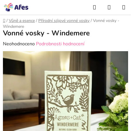
Přejít
NÁKUP
na
Hledat
KOŠÍK
obsah
Domů
/
Vůně a esence
/
Přírodní sójové vonné vosky
/
Vonné vosky -
Windemere
Vonné vosky - Windemere
Průměrné
Neohodnoceno
Podrobnosti hodnocení
hodnocení
produktu
je
0,0
z
5
hvězdiček.