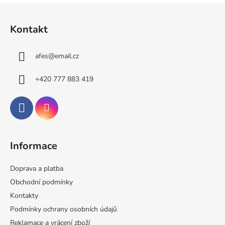
Z
á
Kontakt
p
a
afes
@
email.cz
t
í
+420 777 883 419
Informace
Doprava a platba
Obchodní podmínky
Kontakty
Podmínky ochrany osobních údajů
Reklamace a vrácení zboží