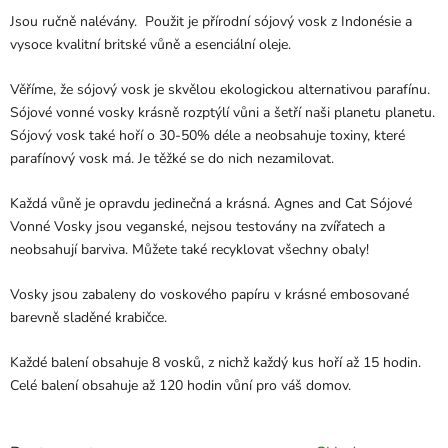
Jsou ručně nalévány. Použit je přírodní sójový vosk z Indonésie a
vysoce kvalitní britské vůně a esenciální oleje.
Věříme, že sójový vosk je skvělou ekologickou alternativou parafínu.
Sójové vonné vosky krásně rozptýlí vůni a šetří naši planetu planetu.
Sójový vosk také hoří o 30-50% déle a neobsahuje toxiny, které
parafínový vosk má. Je těžké se do nich nezamilovat.
Každá vůně je opravdu jedinečná a krásná. Agnes and Cat Sójové
Vonné Vosky jsou veganské, nejsou testovány na zvířatech a
neobsahují barviva. Můžete také recyklovat všechny obaly!
Vosky jsou zabaleny do voskového papíru v krásné embosované
barevně sladěné krabičce.
Každé balení obsahuje 8 vosků, z nichž každý kus hoří až 15 hodin.
Celé balení obsahuje až 120 hodin vůní pro váš domov.