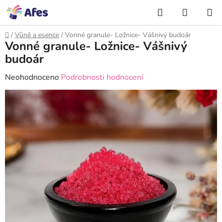
Přejít
NÁKUP
na
Hledat
KOŠÍK
obsah
Domů
/
Vůně a esence
/
Vonné granule- Ložnice- Vášnivý budoár
Vonné granule- Ložnice- Vášnivý
budoár
Průměrné
Neohodnoceno
Podrobnosti hodnocení
hodnocení
produktu
je
0,0
z
5
hvězdiček.